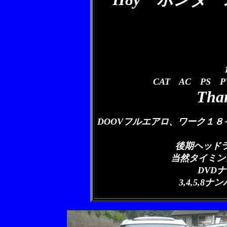
CAT AC PS 
Than
DOOVフルエアロ、ワーク１８
後期ヘッド
当然タイミン
DVD
3,4,5,