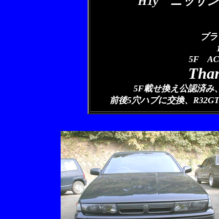
H1y ニッサン
ブラ
5F A
Than
5F載せ換え公認済み
前後5穴ハブに交換、R32GT