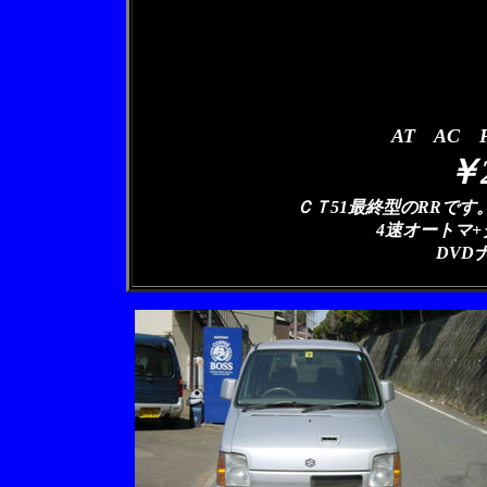
AT AC 
￥
ＣＴ51最終型のRRです
4速オートマ
DVD